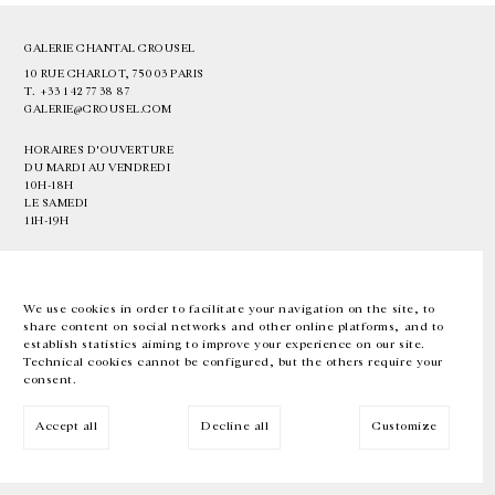
GALERIE CHANTAL CROUSEL
10 RUE CHARLOT, 75003 PARIS
T.
+33 1 42 77 38 87
GALERIE@CROUSEL.COM
HORAIRES D'OUVERTURE
DU MARDI AU VENDREDI
10H-18H
LE SAMEDI
11H-19H
LES ESPACES DE LA GALERIE SERONT FERMÉS À PARTIR DU 23 JUILLET
JUSQU'AU 4 SEPTEMBRE INCLUS
We use cookies in order to facilitate your navigation on the site, to
share content on social networks and other online platforms, and to
Facebook
Instagram
EN
FR
中文
establish statistics aiming to improve your experience on our site.
Technical cookies cannot be configured, but the others require your
consent.
Inscrivez-vous à notre newsletter
Accept all
Decline all
Customize
© Galerie Chantal Crousel 2026
Mentions légales
Cookies