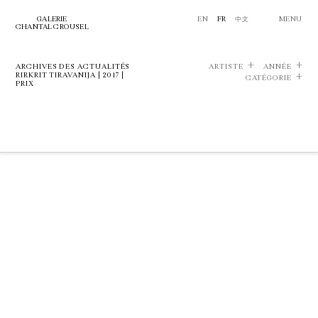
GALERIE
EN
FR
中文
MENU
CHANTAL CROUSEL
ARCHIVES DES ACTUALITÉS
ARTISTE
ANNÉE
RIRKRIT TIRAVANIJA | 2017 |
CATÉGORIE
PRIX