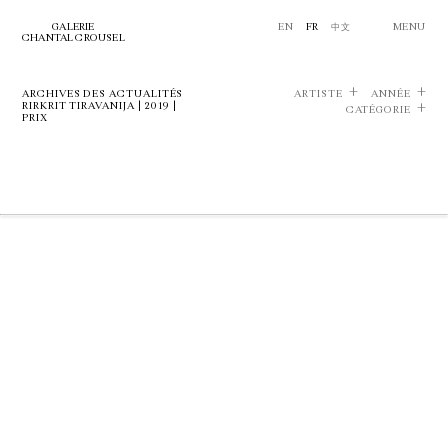
GALERIE
EN
FR
中文
MENU
CHANTAL CROUSEL
ARCHIVES DES ACTUALITÉS
ARTISTE
ANNÉE
RIRKRIT TIRAVANIJA | 2019 |
CATÉGORIE
PRIX