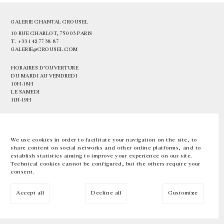
GALERIE CHANTAL CROUSEL
10 RUE CHARLOT, 75003 PARIS
T.
+33 1 42 77 38 87
GALERIE@CROUSEL.COM
HORAIRES D'OUVERTURE
DU MARDI AU VENDREDI
10H-18H
LE SAMEDI
11H-19H
LES ESPACES DE LA GALERIE SERONT FERMÉS À PARTIR DU 23 JUILLET
JUSQU'AU 4 SEPTEMBRE INCLUS
We use cookies in order to facilitate your navigation on the site, to
share content on social networks and other online platforms, and to
Facebook
Instagram
EN
FR
中文
establish statistics aiming to improve your experience on our site.
Technical cookies cannot be configured, but the others require your
consent.
Inscrivez-vous à notre newsletter
Accept all
Decline all
Customize
© Galerie Chantal Crousel 2026
Mentions légales
Cookies