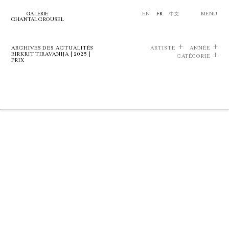
GALERIE
EN
FR
中文
MENU
CHANTAL CROUSEL
ARCHIVES DES ACTUALITÉS
ARTISTE
ANNÉE
RIRKRIT TIRAVANIJA | 2025 |
CATÉGORIE
PRIX