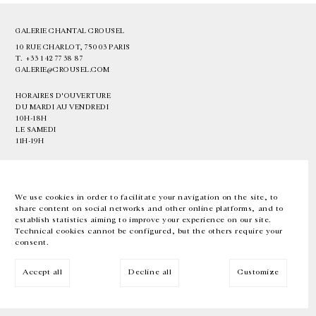
GALERIE CHANTAL CROUSEL
10 RUE CHARLOT, 75003 PARIS
T.
+33 1 42 77 38 87
GALERIE@CROUSEL.COM
HORAIRES D'OUVERTURE
DU MARDI AU VENDREDI
10H-18H
LE SAMEDI
11H-19H
LES ESPACES DE LA GALERIE SERONT FERMÉS À PARTIR DU 23 JUILLET
JUSQU'AU 4 SEPTEMBRE INCLUS
We use cookies in order to facilitate your navigation on the site, to
share content on social networks and other online platforms, and to
Facebook
Instagram
EN
FR
中文
establish statistics aiming to improve your experience on our site.
Technical cookies cannot be configured, but the others require your
consent.
Inscrivez-vous à notre newsletter
Accept all
Decline all
Customize
© Galerie Chantal Crousel 2026
Mentions légales
Cookies