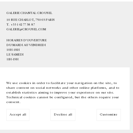
GALERIE CHANTAL CROUSEL
10 RUE CHARLOT, 75003 PARIS
T.
+33 1 42 77 38 87
GALERIE@CROUSEL.COM
HORAIRES D'OUVERTURE
DU MARDI AU VENDREDI
10H-18H
LE SAMEDI
11H-19H
LES ESPACES DE LA GALERIE SERONT FERMÉS À PARTIR DU 23 JUILLET
JUSQU'AU 4 SEPTEMBRE INCLUS
We use cookies in order to facilitate your navigation on the site, to
share content on social networks and other online platforms, and to
Facebook
Instagram
EN
FR
中文
establish statistics aiming to improve your experience on our site.
Technical cookies cannot be configured, but the others require your
consent.
Inscrivez-vous à notre newsletter
Accept all
Decline all
Customize
© Galerie Chantal Crousel 2026
Mentions légales
Cookies