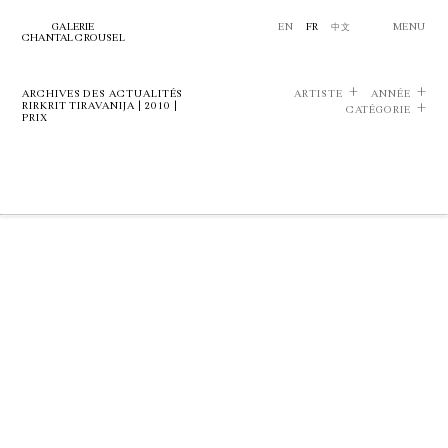
GALERIE
EN
FR
中文
MENU
CHANTAL CROUSEL
ARCHIVES DES ACTUALITÉS
ARTISTE
ANNÉE
RIRKRIT TIRAVANIJA | 2010 |
CATÉGORIE
PRIX