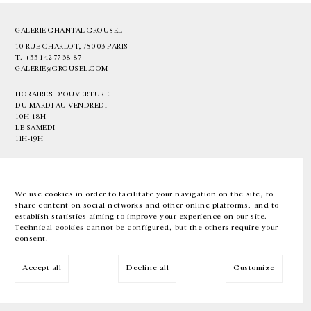
GALERIE CHANTAL CROUSEL
10 RUE CHARLOT, 75003 PARIS
T.
+33 1 42 77 38 87
GALERIE@CROUSEL.COM
HORAIRES D'OUVERTURE
DU MARDI AU VENDREDI
10H-18H
LE SAMEDI
11H-19H
LES ESPACES DE LA GALERIE SERONT FERMÉS À PARTIR DU 23 JUILLET
JUSQU'AU 4 SEPTEMBRE INCLUS
We use cookies in order to facilitate your navigation on the site, to
share content on social networks and other online platforms, and to
Facebook
Instagram
EN
FR
中文
establish statistics aiming to improve your experience on our site.
Technical cookies cannot be configured, but the others require your
consent.
Inscrivez-vous à notre newsletter
Accept all
Decline all
Customize
© Galerie Chantal Crousel 2026
Mentions légales
Cookies