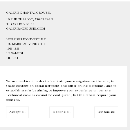
GALERIE CHANTAL CROUSEL
10 RUE CHARLOT, 75003 PARIS
T.
+33 1 42 77 38 87
GALERIE@CROUSEL.COM
HORAIRES D'OUVERTURE
DU MARDI AU VENDREDI
10H-18H
LE SAMEDI
11H-19H
LES ESPACES DE LA GALERIE SERONT FERMÉS À PARTIR DU 23 JUILLET
JUSQU'AU 4 SEPTEMBRE INCLUS
We use cookies in order to facilitate your navigation on the site, to
share content on social networks and other online platforms, and to
Facebook
Instagram
EN
FR
中文
establish statistics aiming to improve your experience on our site.
Technical cookies cannot be configured, but the others require your
consent.
Inscrivez-vous à notre newsletter
Accept all
Decline all
Customize
© Galerie Chantal Crousel 2026
Mentions légales
Cookies