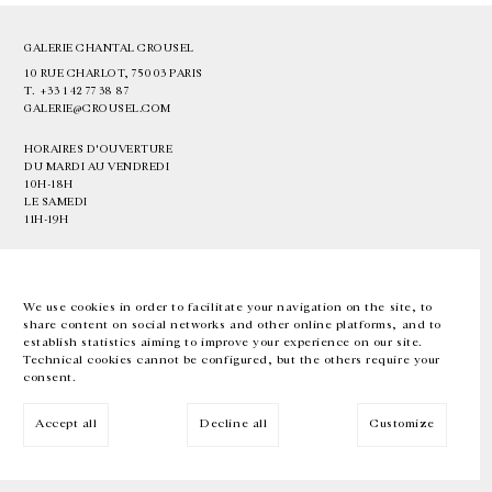
GALERIE CHANTAL CROUSEL
10 RUE CHARLOT, 75003 PARIS
T.
+33 1 42 77 38 87
GALERIE@CROUSEL.COM
HORAIRES D'OUVERTURE
DU MARDI AU VENDREDI
10H-18H
LE SAMEDI
11H-19H
LES ESPACES DE LA GALERIE SERONT FERMÉS À PARTIR DU 23 JUILLET
JUSQU'AU 4 SEPTEMBRE INCLUS
We use cookies in order to facilitate your navigation on the site, to
share content on social networks and other online platforms, and to
Facebook
Instagram
EN
FR
中文
establish statistics aiming to improve your experience on our site.
Technical cookies cannot be configured, but the others require your
consent.
Inscrivez-vous à notre newsletter
Accept all
Decline all
Customize
© Galerie Chantal Crousel 2026
Mentions légales
Cookies