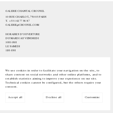
GALERIE CHANTAL CROUSEL
10 RUE CHARLOT, 75003 PARIS
T.
+33 1 42 77 38 87
GALERIE@CROUSEL.COM
HORAIRES D'OUVERTURE
DU MARDI AU VENDREDI
10H-18H
LE SAMEDI
11H-19H
LES ESPACES DE LA GALERIE SERONT FERMÉS À PARTIR DU 23 JUILLET
JUSQU'AU 4 SEPTEMBRE INCLUS
We use cookies in order to facilitate your navigation on the site, to
share content on social networks and other online platforms, and to
Facebook
Instagram
EN
FR
中文
establish statistics aiming to improve your experience on our site.
Technical cookies cannot be configured, but the others require your
consent.
Inscrivez-vous à notre newsletter
Accept all
Decline all
Customize
© Galerie Chantal Crousel 2026
Mentions légales
Cookies