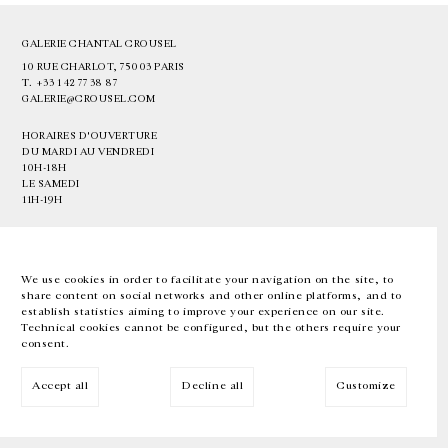
GALERIE CHANTAL CROUSEL
10 RUE CHARLOT, 75003 PARIS
T.
+33 1 42 77 38 87
GALERIE@CROUSEL.COM
HORAIRES D'OUVERTURE
DU MARDI AU VENDREDI
10H-18H
LE SAMEDI
11H-19H
LES ESPACES DE LA GALERIE SERONT FERMÉS À PARTIR DU 23 JUILLET
JUSQU'AU 4 SEPTEMBRE INCLUS
We use cookies in order to facilitate your navigation on the site, to
share content on social networks and other online platforms, and to
Facebook
Instagram
EN
FR
中文
establish statistics aiming to improve your experience on our site.
Technical cookies cannot be configured, but the others require your
consent.
Inscrivez-vous à notre newsletter
Accept all
Decline all
Customize
© Galerie Chantal Crousel 2026
Mentions légales
Cookies