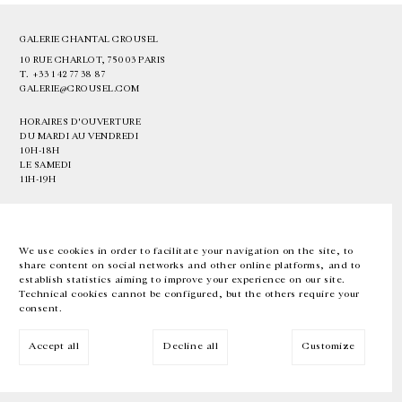
GALERIE CHANTAL CROUSEL
10 RUE CHARLOT, 75003 PARIS
T.
+33 1 42 77 38 87
GALERIE@CROUSEL.COM
HORAIRES D'OUVERTURE
DU MARDI AU VENDREDI
10H-18H
LE SAMEDI
11H-19H
LES ESPACES DE LA GALERIE SERONT FERMÉS À PARTIR DU 23 JUILLET
JUSQU'AU 4 SEPTEMBRE INCLUS
We use cookies in order to facilitate your navigation on the site, to
share content on social networks and other online platforms, and to
Facebook
Instagram
EN
FR
中文
establish statistics aiming to improve your experience on our site.
Technical cookies cannot be configured, but the others require your
consent.
Inscrivez-vous à notre newsletter
Accept all
Decline all
Customize
© Galerie Chantal Crousel 2026
Mentions légales
Cookies