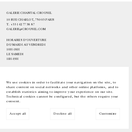
GALERIE CHANTAL CROUSEL
10 RUE CHARLOT, 75003 PARIS
T.
+33 1 42 77 38 87
GALERIE@CROUSEL.COM
HORAIRES D'OUVERTURE
DU MARDI AU VENDREDI
10H-18H
LE SAMEDI
11H-19H
LES ESPACES DE LA GALERIE SERONT FERMÉS À PARTIR DU 23 JUILLET
JUSQU'AU 4 SEPTEMBRE INCLUS
We use cookies in order to facilitate your navigation on the site, to
share content on social networks and other online platforms, and to
Facebook
Instagram
EN
FR
中文
establish statistics aiming to improve your experience on our site.
Technical cookies cannot be configured, but the others require your
consent.
Inscrivez-vous à notre newsletter
Accept all
Decline all
Customize
© Galerie Chantal Crousel 2026
Mentions légales
Cookies