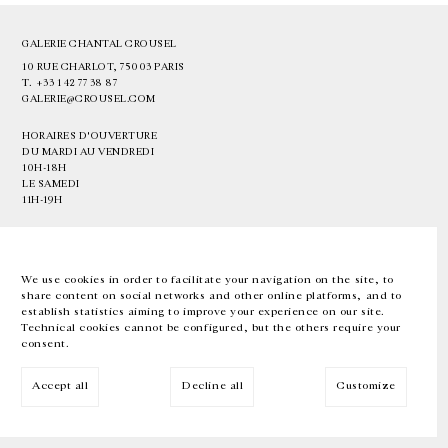
GALERIE CHANTAL CROUSEL
10 RUE CHARLOT, 75003 PARIS
T.
+33 1 42 77 38 87
GALERIE@CROUSEL.COM
HORAIRES D'OUVERTURE
DU MARDI AU VENDREDI
10H-18H
LE SAMEDI
11H-19H
LES ESPACES DE LA GALERIE SERONT FERMÉS À PARTIR DU 23 JUILLET
JUSQU'AU 4 SEPTEMBRE INCLUS
We use cookies in order to facilitate your navigation on the site, to
share content on social networks and other online platforms, and to
Facebook
Instagram
EN
FR
中文
establish statistics aiming to improve your experience on our site.
Technical cookies cannot be configured, but the others require your
consent.
Inscrivez-vous à notre newsletter
Accept all
Decline all
Customize
© Galerie Chantal Crousel 2026
Mentions légales
Cookies