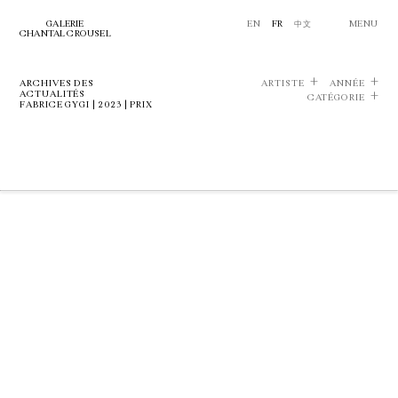
GALERIE
EN
FR
中文
MENU
CHANTAL CROUSEL
ARCHIVES DES
ARTISTE
ANNÉE
ACTUALITÉS
CATÉGORIE
FABRICE GYGI | 2023 | PRIX