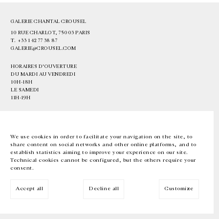
GALERIE CHANTAL CROUSEL
10 RUE CHARLOT, 75003 PARIS
T.
+33 1 42 77 38 87
GALERIE@CROUSEL.COM
HORAIRES D'OUVERTURE
DU MARDI AU VENDREDI
10H-18H
LE SAMEDI
11H-19H
LES ESPACES DE LA GALERIE SERONT FERMÉS À PARTIR DU 23 JUILLET
JUSQU'AU 4 SEPTEMBRE INCLUS
We use cookies in order to facilitate your navigation on the site, to
share content on social networks and other online platforms, and to
Facebook
Instagram
EN
FR
中文
establish statistics aiming to improve your experience on our site.
Technical cookies cannot be configured, but the others require your
consent.
Inscrivez-vous à notre newsletter
Accept all
Decline all
Customize
© Galerie Chantal Crousel 2026
Mentions légales
Cookies