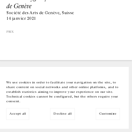
de Genève
Société des Arts de Genève, Suisse
GALERIE CHANTAL CROUSEL
14 janvier 2021
10 RUE CHARLOT, 75003 PARIS
T.
+33 1 42 77 38 87
GALERIE@CROUSEL.COM
PRIX
HORAIRES D'OUVERTURE
DU MARDI AU VENDREDI
10H-18H
LE SAMEDI
11H-19H
LES ESPACES DE LA GALERIE SERONT FERMÉS À PARTIR DU 23 JUILLET
JUSQU'AU 4 SEPTEMBRE INCLUS
We use cookies in order to facilitate your navigation on the site, to
share content on social networks and other online platforms, and to
Facebook
Instagram
EN
FR
中文
establish statistics aiming to improve your experience on our site.
Technical cookies cannot be configured, but the others require your
consent.
Inscrivez-vous à notre newsletter
Accept all
Decline all
Customize
© Galerie Chantal Crousel 2026
Mentions légales
Cookies