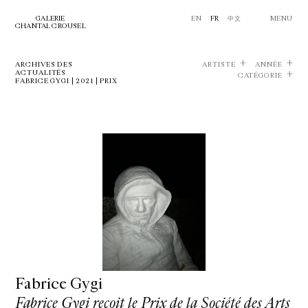
GALERIE
EN
FR
中文
MENU
CHANTAL CROUSEL
ARCHIVES DES
ARTISTE
ANNÉE
ACTUALITÉS
CATÉGORIE
FABRICE GYGI | 2021 | PRIX
Fabrice Gygi
Fabrice Gygi reçoit le Prix de la Société des Arts