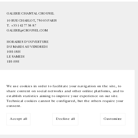
GALERIE CHANTAL CROUSEL
10 RUE CHARLOT, 75003 PARIS
T.
+33 1 42 77 38 87
GALERIE@CROUSEL.COM
HORAIRES D'OUVERTURE
DU MARDI AU VENDREDI
10H-18H
LE SAMEDI
11H-19H
LES ESPACES DE LA GALERIE SERONT FERMÉS À PARTIR DU 23 JUILLET
JUSQU'AU 4 SEPTEMBRE INCLUS
We use cookies in order to facilitate your navigation on the site, to
share content on social networks and other online platforms, and to
Facebook
Instagram
EN
FR
中文
establish statistics aiming to improve your experience on our site.
Technical cookies cannot be configured, but the others require your
consent.
Inscrivez-vous à notre newsletter
Accept all
Decline all
Customize
© Galerie Chantal Crousel 2026
Mentions légales
Cookies