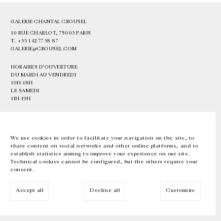
GALERIE CHANTAL CROUSEL
10 RUE CHARLOT, 75003 PARIS
T.
+33 1 42 77 38 87
GALERIE@CROUSEL.COM
HORAIRES D'OUVERTURE
DU MARDI AU VENDREDI
10H-18H
LE SAMEDI
11H-19H
LES ESPACES DE LA GALERIE SERONT FERMÉS À PARTIR DU 23 JUILLET
JUSQU'AU 4 SEPTEMBRE INCLUS
We use cookies in order to facilitate your navigation on the site, to
share content on social networks and other online platforms, and to
Facebook
Instagram
EN
FR
中文
establish statistics aiming to improve your experience on our site.
Technical cookies cannot be configured, but the others require your
consent.
Inscrivez-vous à notre newsletter
Accept all
Decline all
Customize
© Galerie Chantal Crousel 2026
Mentions légales
Cookies