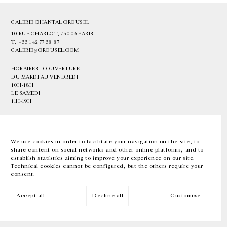
GALERIE CHANTAL CROUSEL
10 RUE CHARLOT, 75003 PARIS
T.
+33 1 42 77 38 87
GALERIE@CROUSEL.COM
HORAIRES D'OUVERTURE
DU MARDI AU VENDREDI
10H-18H
LE SAMEDI
11H-19H
LES ESPACES DE LA GALERIE SERONT FERMÉS À PARTIR DU 23 JUILLET
JUSQU'AU 4 SEPTEMBRE INCLUS
We use cookies in order to facilitate your navigation on the site, to
share content on social networks and other online platforms, and to
Facebook
Instagram
EN
FR
中文
establish statistics aiming to improve your experience on our site.
Technical cookies cannot be configured, but the others require your
consent.
Inscrivez-vous à notre newsletter
Accept all
Decline all
Customize
© Galerie Chantal Crousel 2026
Mentions légales
Cookies