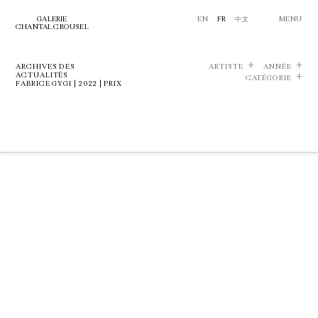
GALERIE
EN
FR
中文
MENU
CHANTAL CROUSEL
ARCHIVES DES
ARTISTE
ANNÉE
ACTUALITÉS
CATÉGORIE
FABRICE GYGI | 2022 | PRIX