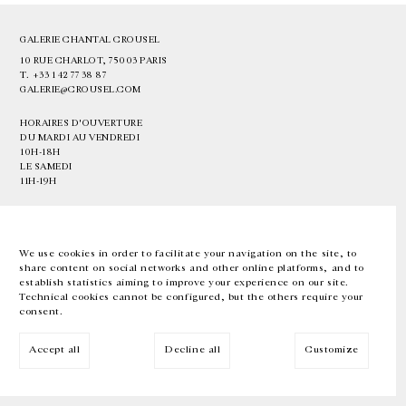
GALERIE CHANTAL CROUSEL
10 RUE CHARLOT, 75003 PARIS
T.
+33 1 42 77 38 87
GALERIE@CROUSEL.COM
HORAIRES D'OUVERTURE
DU MARDI AU VENDREDI
10H-18H
LE SAMEDI
11H-19H
LES ESPACES DE LA GALERIE SERONT FERMÉS À PARTIR DU 23 JUILLET
JUSQU'AU 4 SEPTEMBRE INCLUS
We use cookies in order to facilitate your navigation on the site, to
share content on social networks and other online platforms, and to
Facebook
Instagram
EN
FR
中文
establish statistics aiming to improve your experience on our site.
Technical cookies cannot be configured, but the others require your
consent.
Inscrivez-vous à notre newsletter
Accept all
Decline all
Customize
© Galerie Chantal Crousel 2026
Mentions légales
Cookies