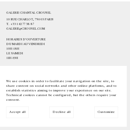
GALERIE CHANTAL CROUSEL
10 RUE CHARLOT, 75003 PARIS
T.
+33 1 42 77 38 87
GALERIE@CROUSEL.COM
HORAIRES D'OUVERTURE
DU MARDI AU VENDREDI
10H-18H
LE SAMEDI
11H-19H
LES ESPACES DE LA GALERIE SERONT FERMÉS À PARTIR DU 23 JUILLET
JUSQU'AU 4 SEPTEMBRE INCLUS
We use cookies in order to facilitate your navigation on the site, to
share content on social networks and other online platforms, and to
Facebook
Instagram
EN
FR
中文
establish statistics aiming to improve your experience on our site.
Technical cookies cannot be configured, but the others require your
consent.
Inscrivez-vous à notre newsletter
Accept all
Decline all
Customize
© Galerie Chantal Crousel 2026
Mentions légales
Cookies