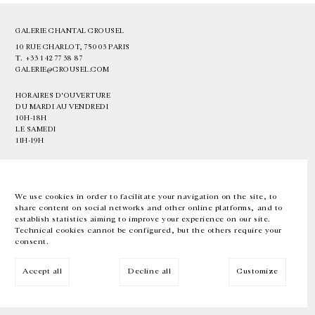
GALERIE CHANTAL CROUSEL
10 RUE CHARLOT, 75003 PARIS
T.
+33 1 42 77 38 87
GALERIE@CROUSEL.COM
HORAIRES D'OUVERTURE
DU MARDI AU VENDREDI
10H-18H
LE SAMEDI
11H-19H
LES ESPACES DE LA GALERIE SERONT FERMÉS À PARTIR DU 23 JUILLET
JUSQU'AU 4 SEPTEMBRE INCLUS
We use cookies in order to facilitate your navigation on the site, to
share content on social networks and other online platforms, and to
Facebook
Instagram
EN
FR
中文
establish statistics aiming to improve your experience on our site.
Technical cookies cannot be configured, but the others require your
consent.
Inscrivez-vous à notre newsletter
Accept all
Decline all
Customize
© Galerie Chantal Crousel 2026
Mentions légales
Cookies