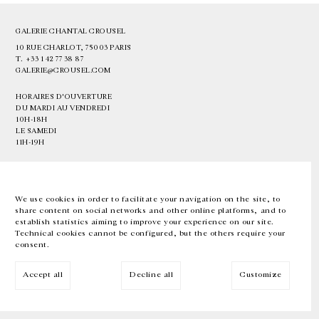
GALERIE CHANTAL CROUSEL
10 RUE CHARLOT, 75003 PARIS
T.
+33 1 42 77 38 87
GALERIE@CROUSEL.COM
HORAIRES D'OUVERTURE
DU MARDI AU VENDREDI
10H-18H
LE SAMEDI
11H-19H
LES ESPACES DE LA GALERIE SERONT FERMÉS À PARTIR DU 23 JUILLET
JUSQU'AU 4 SEPTEMBRE INCLUS
We use cookies in order to facilitate your navigation on the site, to
share content on social networks and other online platforms, and to
Facebook
Instagram
EN
FR
中文
establish statistics aiming to improve your experience on our site.
Technical cookies cannot be configured, but the others require your
consent.
Inscrivez-vous à notre newsletter
Accept all
Decline all
Customize
© Galerie Chantal Crousel 2026
Mentions légales
Cookies