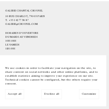
GALERIE CHANTAL CROUSEL
10 RUE CHARLOT, 75003 PARIS
T.
+33 1 42 77 38 87
GALERIE@CROUSEL.COM
HORAIRES D'OUVERTURE
DU MARDI AU VENDREDI
10H-18H
LE SAMEDI
11H-19H
LES ESPACES DE LA GALERIE SERONT FERMÉS À PARTIR DU 23 JUILLET
JUSQU'AU 4 SEPTEMBRE INCLUS
We use cookies in order to facilitate your navigation on the site, to
share content on social networks and other online platforms, and to
Facebook
Instagram
EN
FR
中文
establish statistics aiming to improve your experience on our site.
Technical cookies cannot be configured, but the others require your
consent.
Inscrivez-vous à notre newsletter
Accept all
Decline all
Customize
© Galerie Chantal Crousel 2026
Mentions légales
Cookies