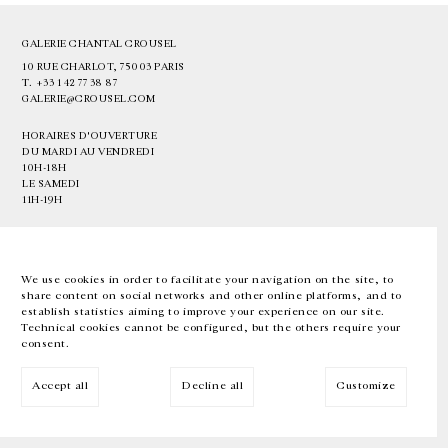
GALERIE CHANTAL CROUSEL
10 RUE CHARLOT, 75003 PARIS
T.
+33 1 42 77 38 87
GALERIE@CROUSEL.COM
HORAIRES D'OUVERTURE
DU MARDI AU VENDREDI
10H-18H
LE SAMEDI
11H-19H
LES ESPACES DE LA GALERIE SERONT FERMÉS À PARTIR DU 23 JUILLET
JUSQU'AU 4 SEPTEMBRE INCLUS
We use cookies in order to facilitate your navigation on the site, to
share content on social networks and other online platforms, and to
Facebook
Instagram
EN
FR
中文
establish statistics aiming to improve your experience on our site.
Technical cookies cannot be configured, but the others require your
consent.
Inscrivez-vous à notre newsletter
Accept all
Decline all
Customize
© Galerie Chantal Crousel 2026
Mentions légales
Cookies