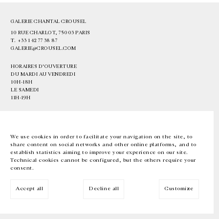
GALERIE CHANTAL CROUSEL
10 RUE CHARLOT, 75003 PARIS
T.
+33 1 42 77 38 87
GALERIE@CROUSEL.COM
HORAIRES D'OUVERTURE
DU MARDI AU VENDREDI
10H-18H
LE SAMEDI
11H-19H
LES ESPACES DE LA GALERIE SERONT FERMÉS À PARTIR DU 23 JUILLET
JUSQU'AU 4 SEPTEMBRE INCLUS
We use cookies in order to facilitate your navigation on the site, to
share content on social networks and other online platforms, and to
Facebook
Instagram
EN
FR
中文
establish statistics aiming to improve your experience on our site.
Technical cookies cannot be configured, but the others require your
consent.
Inscrivez-vous à notre newsletter
Accept all
Decline all
Customize
© Galerie Chantal Crousel 2026
Mentions légales
Cookies