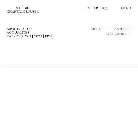
GALERIE
EN
FR
中文
MENU
CHANTAL CROUSEL
ARCHIVES DES
ARTISTE
ANNÉE
ACTUALITÉS
CATÉGORIE
FABRICE GYGI | 2023 | PRIX