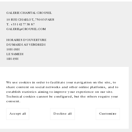
GALERIE CHANTAL CROUSEL
10 RUE CHARLOT, 75003 PARIS
T.
+33 1 42 77 38 87
GALERIE@CROUSEL.COM
HORAIRES D'OUVERTURE
DU MARDI AU VENDREDI
10H-18H
LE SAMEDI
11H-19H
LES ESPACES DE LA GALERIE SERONT FERMÉS À PARTIR DU 23 JUILLET
JUSQU'AU 4 SEPTEMBRE INCLUS
We use cookies in order to facilitate your navigation on the site, to
share content on social networks and other online platforms, and to
Facebook
Instagram
EN
FR
中文
establish statistics aiming to improve your experience on our site.
Technical cookies cannot be configured, but the others require your
consent.
Inscrivez-vous à notre newsletter
Accept all
Decline all
Customize
© Galerie Chantal Crousel 2026
Mentions légales
Cookies