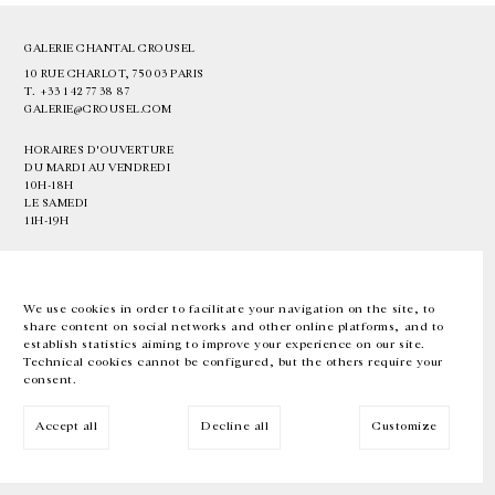
GALERIE CHANTAL CROUSEL
10 RUE CHARLOT, 75003 PARIS
T.
+33 1 42 77 38 87
GALERIE@CROUSEL.COM
HORAIRES D'OUVERTURE
DU MARDI AU VENDREDI
10H-18H
LE SAMEDI
11H-19H
LES ESPACES DE LA GALERIE SERONT FERMÉS À PARTIR DU 23 JUILLET
JUSQU'AU 4 SEPTEMBRE INCLUS
We use cookies in order to facilitate your navigation on the site, to
share content on social networks and other online platforms, and to
Facebook
Instagram
EN
FR
中文
establish statistics aiming to improve your experience on our site.
Technical cookies cannot be configured, but the others require your
consent.
Inscrivez-vous à notre newsletter
Accept all
Decline all
Customize
© Galerie Chantal Crousel 2026
Mentions légales
Cookies