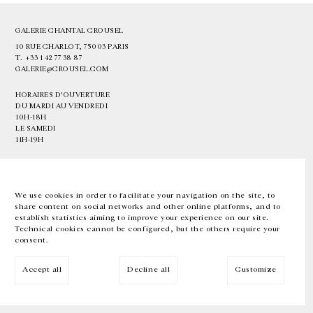
GALERIE CHANTAL CROUSEL
10 RUE CHARLOT, 75003 PARIS
T.
+33 1 42 77 38 87
GALERIE@CROUSEL.COM
HORAIRES D'OUVERTURE
DU MARDI AU VENDREDI
10H-18H
LE SAMEDI
11H-19H
LES ESPACES DE LA GALERIE SERONT FERMÉS À PARTIR DU 23 JUILLET
JUSQU'AU 4 SEPTEMBRE INCLUS
We use cookies in order to facilitate your navigation on the site, to
share content on social networks and other online platforms, and to
Facebook
Instagram
EN
FR
中文
establish statistics aiming to improve your experience on our site.
Technical cookies cannot be configured, but the others require your
consent.
Inscrivez-vous à notre newsletter
Accept all
Decline all
Customize
© Galerie Chantal Crousel 2026
Mentions légales
Cookies