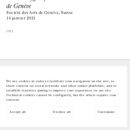
de Genève
Société des Arts de Genève, Suisse
GALERIE CHANTAL CROUSEL
14 janvier 2021
10 RUE CHARLOT, 75003 PARIS
T.
+33 1 42 77 38 87
GALERIE@CROUSEL.COM
PRIX
HORAIRES D'OUVERTURE
DU MARDI AU VENDREDI
10H-18H
LE SAMEDI
11H-19H
LES ESPACES DE LA GALERIE SERONT FERMÉS À PARTIR DU 23 JUILLET
JUSQU'AU 4 SEPTEMBRE INCLUS
We use cookies in order to facilitate your navigation on the site, to
share content on social networks and other online platforms, and to
Facebook
Instagram
EN
FR
中文
establish statistics aiming to improve your experience on our site.
Technical cookies cannot be configured, but the others require your
consent.
Inscrivez-vous à notre newsletter
Accept all
Decline all
Customize
© Galerie Chantal Crousel 2026
Mentions légales
Cookies