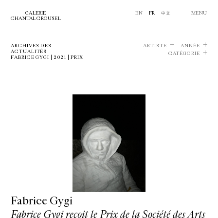
GALERIE
EN
FR
中文
MENU
CHANTAL CROUSEL
ARCHIVES DES
ARTISTE
ANNÉE
ACTUALITÉS
CATÉGORIE
FABRICE GYGI | 2021 | PRIX
Fabrice Gygi
Fabrice Gygi reçoit le Prix de la Société des Arts