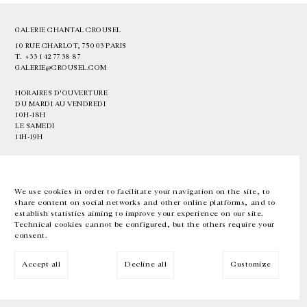
GALERIE CHANTAL CROUSEL
10 RUE CHARLOT, 75003 PARIS
T.
+33 1 42 77 38 87
GALERIE@CROUSEL.COM
HORAIRES D'OUVERTURE
DU MARDI AU VENDREDI
10H-18H
LE SAMEDI
11H-19H
LES ESPACES DE LA GALERIE SERONT FERMÉS À PARTIR DU 23 JUILLET
JUSQU'AU 4 SEPTEMBRE INCLUS
We use cookies in order to facilitate your navigation on the site, to
share content on social networks and other online platforms, and to
Facebook
Instagram
EN
FR
中文
establish statistics aiming to improve your experience on our site.
Technical cookies cannot be configured, but the others require your
consent.
Inscrivez-vous à notre newsletter
Accept all
Decline all
Customize
© Galerie Chantal Crousel 2026
Mentions légales
Cookies