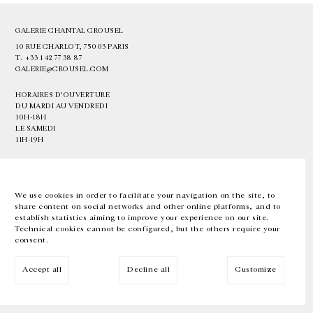
GALERIE CHANTAL CROUSEL
10 RUE CHARLOT, 75003 PARIS
T.
+33 1 42 77 38 87
GALERIE@CROUSEL.COM
HORAIRES D'OUVERTURE
DU MARDI AU VENDREDI
10H-18H
LE SAMEDI
11H-19H
LES ESPACES DE LA GALERIE SERONT FERMÉS À PARTIR DU 23 JUILLET
JUSQU'AU 4 SEPTEMBRE INCLUS
We use cookies in order to facilitate your navigation on the site, to
share content on social networks and other online platforms, and to
Facebook
Instagram
EN
FR
中文
establish statistics aiming to improve your experience on our site.
Technical cookies cannot be configured, but the others require your
consent.
Inscrivez-vous à notre newsletter
Accept all
Decline all
Customize
© Galerie Chantal Crousel 2026
Mentions légales
Cookies