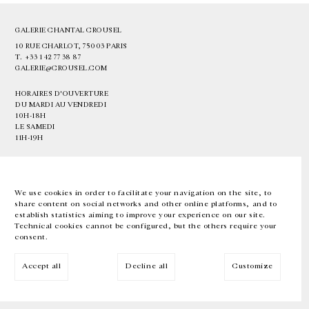
GALERIE CHANTAL CROUSEL
10 RUE CHARLOT, 75003 PARIS
T.
+33 1 42 77 38 87
GALERIE@CROUSEL.COM
HORAIRES D'OUVERTURE
DU MARDI AU VENDREDI
10H-18H
LE SAMEDI
11H-19H
LES ESPACES DE LA GALERIE SERONT FERMÉS À PARTIR DU 23 JUILLET
JUSQU'AU 4 SEPTEMBRE INCLUS
We use cookies in order to facilitate your navigation on the site, to
share content on social networks and other online platforms, and to
Facebook
Instagram
EN
FR
中文
establish statistics aiming to improve your experience on our site.
Technical cookies cannot be configured, but the others require your
consent.
Inscrivez-vous à notre newsletter
Accept all
Decline all
Customize
© Galerie Chantal Crousel 2026
Mentions légales
Cookies