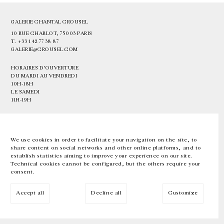
GALERIE CHANTAL CROUSEL
10 RUE CHARLOT, 75003 PARIS
T.
+33 1 42 77 38 87
GALERIE@CROUSEL.COM
HORAIRES D'OUVERTURE
DU MARDI AU VENDREDI
10H-18H
LE SAMEDI
11H-19H
LES ESPACES DE LA GALERIE SERONT FERMÉS À PARTIR DU 23 JUILLET
JUSQU'AU 4 SEPTEMBRE INCLUS
We use cookies in order to facilitate your navigation on the site, to
share content on social networks and other online platforms, and to
Facebook
Instagram
EN
FR
中文
establish statistics aiming to improve your experience on our site.
Technical cookies cannot be configured, but the others require your
consent.
Inscrivez-vous à notre newsletter
Accept all
Decline all
Customize
© Galerie Chantal Crousel 2026
Mentions légales
Cookies