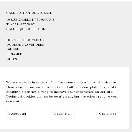
GALERIE CHANTAL CROUSEL
10 RUE CHARLOT, 75003 PARIS
T.
+33 1 42 77 38 87
GALERIE@CROUSEL.COM
HORAIRES D'OUVERTURE
DU MARDI AU VENDREDI
10H-18H
LE SAMEDI
11H-19H
LES ESPACES DE LA GALERIE SERONT FERMÉS À PARTIR DU 23 JUILLET
JUSQU'AU 4 SEPTEMBRE INCLUS
We use cookies in order to facilitate your navigation on the site, to
share content on social networks and other online platforms, and to
Facebook
Instagram
EN
FR
中文
establish statistics aiming to improve your experience on our site.
Technical cookies cannot be configured, but the others require your
consent.
Inscrivez-vous à notre newsletter
Accept all
Decline all
Customize
© Galerie Chantal Crousel 2026
Mentions légales
Cookies