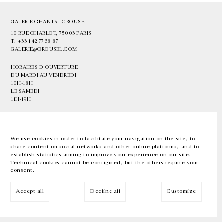
GALERIE CHANTAL CROUSEL
10 RUE CHARLOT, 75003 PARIS
T.
+33 1 42 77 38 87
GALERIE@CROUSEL.COM
HORAIRES D'OUVERTURE
DU MARDI AU VENDREDI
10H-18H
LE SAMEDI
11H-19H
LES ESPACES DE LA GALERIE SERONT FERMÉS À PARTIR DU 23 JUILLET
JUSQU'AU 4 SEPTEMBRE INCLUS
We use cookies in order to facilitate your navigation on the site, to
share content on social networks and other online platforms, and to
Facebook
Instagram
EN
FR
中文
establish statistics aiming to improve your experience on our site.
Technical cookies cannot be configured, but the others require your
consent.
Inscrivez-vous à notre newsletter
Accept all
Decline all
Customize
© Galerie Chantal Crousel 2026
Mentions légales
Cookies