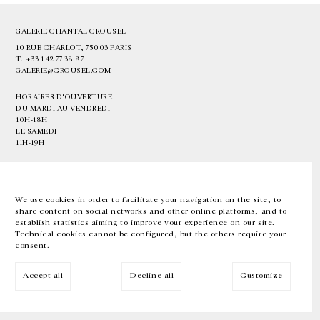
GALERIE CHANTAL CROUSEL
10 RUE CHARLOT, 75003 PARIS
T.
+33 1 42 77 38 87
GALERIE@CROUSEL.COM
HORAIRES D'OUVERTURE
DU MARDI AU VENDREDI
10H-18H
LE SAMEDI
11H-19H
LES ESPACES DE LA GALERIE SERONT FERMÉS À PARTIR DU 23 JUILLET
JUSQU'AU 4 SEPTEMBRE INCLUS
We use cookies in order to facilitate your navigation on the site, to
share content on social networks and other online platforms, and to
Facebook
Instagram
EN
FR
中文
establish statistics aiming to improve your experience on our site.
Technical cookies cannot be configured, but the others require your
consent.
Inscrivez-vous à notre newsletter
Accept all
Decline all
Customize
© Galerie Chantal Crousel 2026
Mentions légales
Cookies