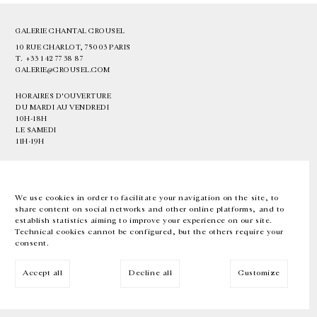
GALERIE CHANTAL CROUSEL
10 RUE CHARLOT, 75003 PARIS
T.
+33 1 42 77 38 87
GALERIE@CROUSEL.COM
HORAIRES D'OUVERTURE
DU MARDI AU VENDREDI
10H-18H
LE SAMEDI
11H-19H
LES ESPACES DE LA GALERIE SERONT FERMÉS À PARTIR DU 23 JUILLET
JUSQU'AU 4 SEPTEMBRE INCLUS
We use cookies in order to facilitate your navigation on the site, to
share content on social networks and other online platforms, and to
Facebook
Instagram
EN
FR
中文
establish statistics aiming to improve your experience on our site.
Technical cookies cannot be configured, but the others require your
consent.
Inscrivez-vous à notre newsletter
Accept all
Decline all
Customize
© Galerie Chantal Crousel 2026
Mentions légales
Cookies