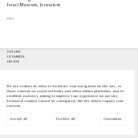
Israel Museum, Jerusalem
GALERIE CHANTAL CROUSEL
PRIX
10 RUE CHARLOT, 75003 PARIS
T.
+33 1 42 77 38 87
GALERIE@CROUSEL.COM
HORAIRES D'OUVERTURE
DU MARDI AU VENDREDI
10H-18H
LE SAMEDI
11H-19H
LES ESPACES DE LA GALERIE SERONT FERMÉS À PARTIR DU 23 JUILLET
JUSQU'AU 4 SEPTEMBRE INCLUS
We use cookies in order to facilitate your navigation on the site, to
share content on social networks and other online platforms, and to
Facebook
Instagram
EN
FR
中文
establish statistics aiming to improve your experience on our site.
Technical cookies cannot be configured, but the others require your
consent.
Inscrivez-vous à notre newsletter
Accept all
Decline all
Customize
© Galerie Chantal Crousel 2026
Mentions légales
Cookies