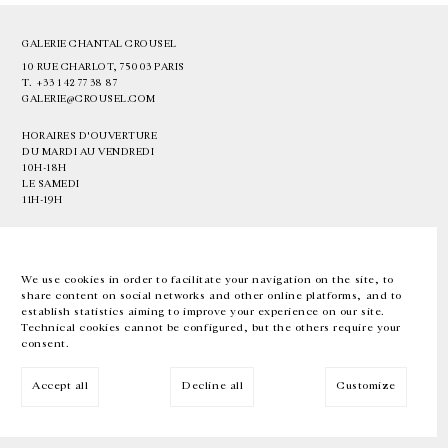
GALERIE CHANTAL CROUSEL
10 RUE CHARLOT, 75003 PARIS
T.
+33 1 42 77 38 87
GALERIE@CROUSEL.COM
HORAIRES D'OUVERTURE
DU MARDI AU VENDREDI
10H-18H
LE SAMEDI
11H-19H
LES ESPACES DE LA GALERIE SERONT FERMÉS À PARTIR DU 23 JUILLET
JUSQU'AU 4 SEPTEMBRE INCLUS
We use cookies in order to facilitate your navigation on the site, to
share content on social networks and other online platforms, and to
Facebook
Instagram
EN
FR
中文
establish statistics aiming to improve your experience on our site.
Technical cookies cannot be configured, but the others require your
consent.
Inscrivez-vous à notre newsletter
Accept all
Decline all
Customize
© Galerie Chantal Crousel 2026
Mentions légales
Cookies