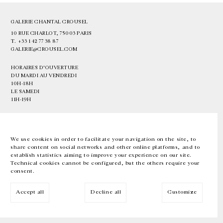
GALERIE CHANTAL CROUSEL
10 RUE CHARLOT, 75003 PARIS
T.
+33 1 42 77 38 87
GALERIE@CROUSEL.COM
HORAIRES D'OUVERTURE
DU MARDI AU VENDREDI
10H-18H
LE SAMEDI
11H-19H
LES ESPACES DE LA GALERIE SERONT FERMÉS À PARTIR DU 23 JUILLET
JUSQU'AU 4 SEPTEMBRE INCLUS
We use cookies in order to facilitate your navigation on the site, to
share content on social networks and other online platforms, and to
Facebook
Instagram
EN
FR
中文
establish statistics aiming to improve your experience on our site.
Technical cookies cannot be configured, but the others require your
consent.
Inscrivez-vous à notre newsletter
Accept all
Decline all
Customize
© Galerie Chantal Crousel 2026
Mentions légales
Cookies