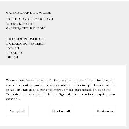
GALERIE CHANTAL CROUSEL
10 RUE CHARLOT, 75003 PARIS
T.
+33 1 42 77 38 87
GALERIE@CROUSEL.COM
HORAIRES D'OUVERTURE
DU MARDI AU VENDREDI
10H-18H
LE SAMEDI
11H-19H
LES ESPACES DE LA GALERIE SERONT FERMÉS À PARTIR DU 23 JUILLET
JUSQU'AU 4 SEPTEMBRE INCLUS
We use cookies in order to facilitate your navigation on the site, to
share content on social networks and other online platforms, and to
Facebook
Instagram
EN
FR
中文
establish statistics aiming to improve your experience on our site.
Technical cookies cannot be configured, but the others require your
consent.
Inscrivez-vous à notre newsletter
Accept all
Decline all
Customize
© Galerie Chantal Crousel 2026
Mentions légales
Cookies