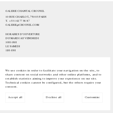
GALERIE CHANTAL CROUSEL
10 RUE CHARLOT, 75003 PARIS
T.
+33 1 42 77 38 87
GALERIE@CROUSEL.COM
HORAIRES D'OUVERTURE
DU MARDI AU VENDREDI
10H-18H
LE SAMEDI
11H-19H
LES ESPACES DE LA GALERIE SERONT FERMÉS À PARTIR DU 23 JUILLET
JUSQU'AU 4 SEPTEMBRE INCLUS
We use cookies in order to facilitate your navigation on the site, to
share content on social networks and other online platforms, and to
Facebook
Instagram
EN
FR
中文
establish statistics aiming to improve your experience on our site.
Technical cookies cannot be configured, but the others require your
consent.
Inscrivez-vous à notre newsletter
Accept all
Decline all
Customize
© Galerie Chantal Crousel 2026
Mentions légales
Cookies