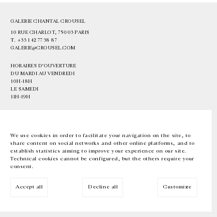
GALERIE CHANTAL CROUSEL
10 RUE CHARLOT, 75003 PARIS
T.
+33 1 42 77 38 87
GALERIE@CROUSEL.COM
HORAIRES D'OUVERTURE
DU MARDI AU VENDREDI
10H-18H
LE SAMEDI
11H-19H
LES ESPACES DE LA GALERIE SERONT FERMÉS À PARTIR DU 23 JUILLET
JUSQU'AU 4 SEPTEMBRE INCLUS
We use cookies in order to facilitate your navigation on the site, to
share content on social networks and other online platforms, and to
Facebook
Instagram
EN
FR
中文
establish statistics aiming to improve your experience on our site.
Technical cookies cannot be configured, but the others require your
consent.
Inscrivez-vous à notre newsletter
Accept all
Decline all
Customize
© Galerie Chantal Crousel 2026
Mentions légales
Cookies