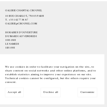
GALERIE CHANTAL CROUSEL
10 RUE CHARLOT, 75003 PARIS
T.
+33 1 42 77 38 87
GALERIE@CROUSEL.COM
HORAIRES D'OUVERTURE
DU MARDI AU VENDREDI
10H-18H
LE SAMEDI
11H-19H
LES ESPACES DE LA GALERIE SERONT FERMÉS À PARTIR DU 23 JUILLET
JUSQU'AU 4 SEPTEMBRE INCLUS
We use cookies in order to facilitate your navigation on the site, to
share content on social networks and other online platforms, and to
Facebook
Instagram
EN
FR
中文
establish statistics aiming to improve your experience on our site.
Technical cookies cannot be configured, but the others require your
consent.
Inscrivez-vous à notre newsletter
Accept all
Decline all
Customize
© Galerie Chantal Crousel 2026
Mentions légales
Cookies