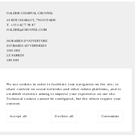
GALERIE CHANTAL CROUSEL
10 RUE CHARLOT, 75003 PARIS
T.
+33 1 42 77 38 87
GALERIE@CROUSEL.COM
HORAIRES D'OUVERTURE
DU MARDI AU VENDREDI
10H-18H
LE SAMEDI
11H-19H
LES ESPACES DE LA GALERIE SERONT FERMÉS À PARTIR DU 23 JUILLET
JUSQU'AU 4 SEPTEMBRE INCLUS
We use cookies in order to facilitate your navigation on the site, to
share content on social networks and other online platforms, and to
Facebook
Instagram
EN
FR
中文
establish statistics aiming to improve your experience on our site.
Technical cookies cannot be configured, but the others require your
consent.
Inscrivez-vous à notre newsletter
Accept all
Decline all
Customize
© Galerie Chantal Crousel 2026
Mentions légales
Cookies