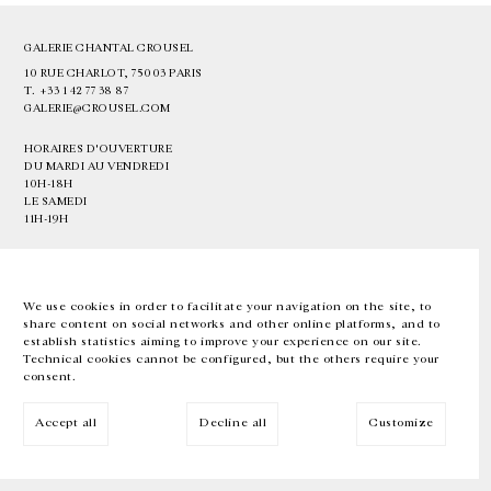
GALERIE CHANTAL CROUSEL
10 RUE CHARLOT, 75003 PARIS
T.
+33 1 42 77 38 87
GALERIE@CROUSEL.COM
HORAIRES D'OUVERTURE
DU MARDI AU VENDREDI
10H-18H
LE SAMEDI
11H-19H
LES ESPACES DE LA GALERIE SERONT FERMÉS À PARTIR DU 23 JUILLET
JUSQU'AU 4 SEPTEMBRE INCLUS
We use cookies in order to facilitate your navigation on the site, to
share content on social networks and other online platforms, and to
Facebook
Instagram
EN
FR
中文
establish statistics aiming to improve your experience on our site.
Technical cookies cannot be configured, but the others require your
consent.
Inscrivez-vous à notre newsletter
Accept all
Decline all
Customize
© Galerie Chantal Crousel 2026
Mentions légales
Cookies