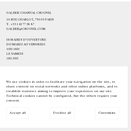
GALERIE CHANTAL CROUSEL
10 RUE CHARLOT, 75003 PARIS
T.
+33 1 42 77 38 87
GALERIE@CROUSEL.COM
HORAIRES D'OUVERTURE
DU MARDI AU VENDREDI
10H-18H
LE SAMEDI
11H-19H
LES ESPACES DE LA GALERIE SERONT FERMÉS À PARTIR DU 23 JUILLET
JUSQU'AU 4 SEPTEMBRE INCLUS
We use cookies in order to facilitate your navigation on the site, to
share content on social networks and other online platforms, and to
Facebook
Instagram
EN
FR
中文
establish statistics aiming to improve your experience on our site.
Technical cookies cannot be configured, but the others require your
consent.
Inscrivez-vous à notre newsletter
Accept all
Decline all
Customize
© Galerie Chantal Crousel 2026
Mentions légales
Cookies