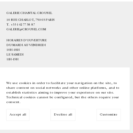
GALERIE CHANTAL CROUSEL
10 RUE CHARLOT, 75003 PARIS
T.
+33 1 42 77 38 87
GALERIE@CROUSEL.COM
HORAIRES D'OUVERTURE
DU MARDI AU VENDREDI
10H-18H
LE SAMEDI
11H-19H
LES ESPACES DE LA GALERIE SERONT FERMÉS À PARTIR DU 23 JUILLET
JUSQU'AU 4 SEPTEMBRE INCLUS
We use cookies in order to facilitate your navigation on the site, to
share content on social networks and other online platforms, and to
Facebook
Instagram
EN
FR
中文
establish statistics aiming to improve your experience on our site.
Technical cookies cannot be configured, but the others require your
consent.
Inscrivez-vous à notre newsletter
Accept all
Decline all
Customize
© Galerie Chantal Crousel 2026
Mentions légales
Cookies