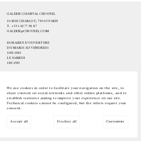
GALERIE CHANTAL CROUSEL
10 RUE CHARLOT, 75003 PARIS
T.
+33 1 42 77 38 87
GALERIE@CROUSEL.COM
HORAIRES D'OUVERTURE
DU MARDI AU VENDREDI
10H-18H
LE SAMEDI
11H-19H
LES ESPACES DE LA GALERIE SERONT FERMÉS À PARTIR DU 23 JUILLET
JUSQU'AU 4 SEPTEMBRE INCLUS
We use cookies in order to facilitate your navigation on the site, to
share content on social networks and other online platforms, and to
Facebook
Instagram
EN
FR
中文
establish statistics aiming to improve your experience on our site.
Technical cookies cannot be configured, but the others require your
consent.
Inscrivez-vous à notre newsletter
Accept all
Decline all
Customize
© Galerie Chantal Crousel 2026
Mentions légales
Cookies