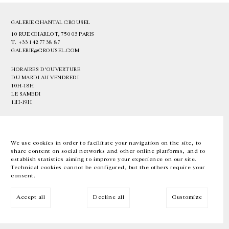
GALERIE CHANTAL CROUSEL
10 RUE CHARLOT, 75003 PARIS
T.
+33 1 42 77 38 87
GALERIE@CROUSEL.COM
HORAIRES D'OUVERTURE
DU MARDI AU VENDREDI
10H-18H
LE SAMEDI
11H-19H
LES ESPACES DE LA GALERIE SERONT FERMÉS À PARTIR DU 23 JUILLET
JUSQU'AU 4 SEPTEMBRE INCLUS
We use cookies in order to facilitate your navigation on the site, to
share content on social networks and other online platforms, and to
Facebook
Instagram
EN
FR
中文
establish statistics aiming to improve your experience on our site.
Technical cookies cannot be configured, but the others require your
consent.
Inscrivez-vous à notre newsletter
Accept all
Decline all
Customize
© Galerie Chantal Crousel 2026
Mentions légales
Cookies