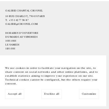
GALERIE CHANTAL CROUSEL
10 RUE CHARLOT, 75003 PARIS
T.
+33 1 42 77 38 87
GALERIE@CROUSEL.COM
HORAIRES D'OUVERTURE
DU MARDI AU VENDREDI
10H-18H
LE SAMEDI
11H-19H
LES ESPACES DE LA GALERIE SERONT FERMÉS À PARTIR DU 23 JUILLET
JUSQU'AU 4 SEPTEMBRE INCLUS
We use cookies in order to facilitate your navigation on the site, to
share content on social networks and other online platforms, and to
Facebook
Instagram
EN
FR
中文
establish statistics aiming to improve your experience on our site.
Technical cookies cannot be configured, but the others require your
consent.
Inscrivez-vous à notre newsletter
Accept all
Decline all
Customize
© Galerie Chantal Crousel 2026
Mentions légales
Cookies